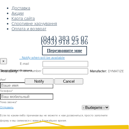
Доставка
Акции
Карта сайта
Спортивне харчування
Оплата и возврат
(044) 383 05 07
(093) 918 23 86
Перезвоните мне
Notify when will be available
×
E-mail
Phone number
Заказ обратного звонка
Availability:
Manufacter:
DYMATIZE
Имя
*
Телефон
*
Тема звонка
*
Отправить
Если по каким-либо причинам вы не можете к нам дозвониться, просто заполните
форму и мы свяжемся с вами в ближайшее время.