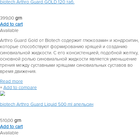
biotech Arthro Guard GOLD 120 таб.
399,00
grn
Add to cart
Available
Arthro Guard Gold от Biotech содержит глюкозамин и хондроитин,
которые способствуют формированию хрящей и созданию
синовиальной жидкости. С его консистенцией, подобной желтку,
основной ролью синовиальной жидкости является уменьшение
трения между суставными хрящами синовиальных суставов во
время движения.
Read more
+
Add to compare
biotech Arthro Guard Liquid 500 ml апельсин
510,00
grn
Add to cart
Available