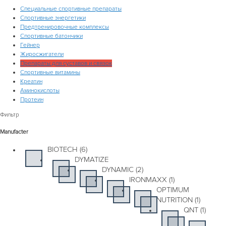
Специальные спортивные препараты
Спортивные энергетики
Предтренировочные комплексы
Спортивные батончики
Гейнер
Жиросжигатели
Препараты для суставов и связок
Спортивные витамины
Креатин
Аминокислоты
Протеин
Фильтр
Manufacter
BIOTECH (6)
DYMATIZE
DYNAMIC (2)
IRONMAXX (1)
OPTIMUM
NUTRITION (1)
QNT (1)