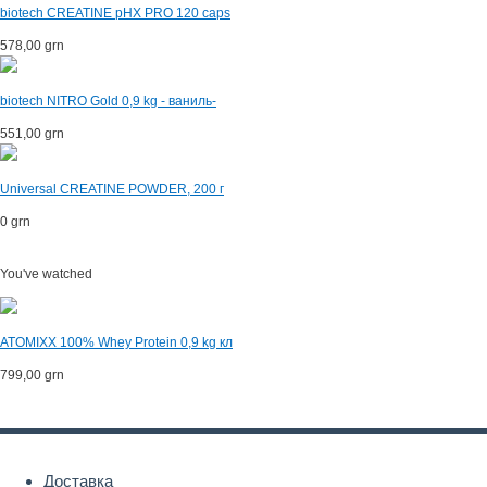
biotech CREATINE pHX PRO 120 caps
578,00 grn
biotech NITRO Gold 0,9 kg - ваниль-
551,00 grn
Universal CREATINE POWDER, 200 г
0 grn
You've watched
ATOMIXX 100% Whey Protein 0,9 kg кл
799,00 grn
Доставка