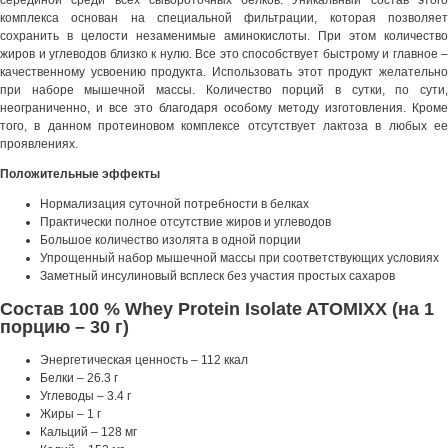
серединой среди всех сывороточных белков. Уникальный состав этого
комплекса основан на специальной фильтрации, которая позволяет
сохранить в целости незаменимые аминокислоты. При этом количество
жиров и углеводов близко к нулю. Все это способствует быстрому и главное –
качественному усвоению продукта. Использовать этот продукт желательно
при наборе мышечной массы. Количество порций в сутки, по сути,
неограниченно, и все это благодаря особому методу изготовления. Кроме
того, в данном протеиновом комплексе отсутствует лактоза в любых ее
проявлениях.
Положительные эффекты
Нормализация суточной потребности в белках
Практически полное отсутствие жиров и углеводов
Большое количество изолята в одной порции
Упрощенный набор мышечной массы при соответствующих условиях
Заметный инсулиновый всплеск без участия простых сахаров
Состав 100 % Whey Protein Isolate ATOMIXX (на 1
порцию – 30 г)
Энергетическая ценность – 112 ккал
Белки – 26.3 г
Углеводы – 3.4 г
Жиры – 1 г
Кальций – 128 мг