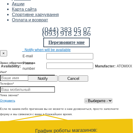
Акции
Карта сайта
Спортивне харчування
Оплата и возврат
(044) 383 05 07
(093) 918 23 86
Перезвоните мне
Notify when will be available
×
E-mail
Phone
Заказ обратного звонка
Availability:
Manufacter:
ATOMIXX
number
Имя
*
Телефон
*
Тема звонка
*
Отправить
Если по каким-либо причинам вы не можете к нам дозвониться, просто заполните
форму и мы свяжемся с вами в ближайшее время.
График роботы магазинов: