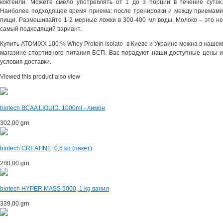
коктейли. Можете смело употреблять от 1 до 3 порций в течение суток.
Наиболее подходящее время приема: после тренировки и между приемами
пищи. Размешивайте 1-2 мерные ложки в 300-400 мл воды. Молоко – это не
самый подходящий вариант.
Купить ATOMIXX 100 % Whey Protein Isolate в Киеве и Украине можна в нашем
магазине спортивного питания БСП. Вас порадуют наши доступные цены и
условия доставки.
Viewed this product also view
biotech BCAA LIQUID, 1000ml - лимон
302,00 grn
biotech CREATINE, 0,5 kg (пакет)
280,00 grn
biotech HYPER MASS 5000, 1 kg ванил
339,00 grn