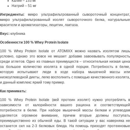
Калий – 153 мг
Натрий – 51 мг
Ингредиенты:
микро ультрафильтрованный сывороточный концентрат,
микро ультрафильтрованный изолят сывороточного белка, натуральные
красители и ароматизаторы, лецитин, лактаза.
Вкус:
клубника
Особенности 100 % Whey Protein Isolate
100 % Whey Protein Isolate от ATOMIXX можно назвать изолятом лишь
условно, однако это вовсе не мешает добавке завоевывать популярность
среди атлетов. Одно из главных преимуществ – относительная низкая цена
за большое количество изолята в одной порции. Потребность в белке,
которую испытывают люди в ходе набора мышечной массы или
низкоуглеводной диеты, легко восполнить с помощью качественного изолята,
и данный комплекс яркий тому пример.
Как принимать:
100 % Whey Protein Isolate (вей протеин изолят) нужно употреблять в
зависимости от калорийности вашего рациона и соответствующей
потребности в белке. При наборе мышечной массы белкам и углеводам
уделяется огромное внимание, причем вторые должны поступать
преимущественно из обычной еды. В такой ситуации у вас наверняка не
останется сил на 2-3 белковых блюда. На помощь приходят протеиновые