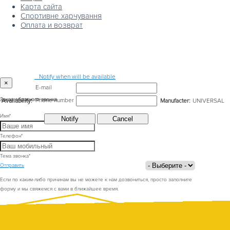
Карта сайта
Спортивне харчування
Оплата и возврат
Notify when will be available
×
E-mail
Phone number
Заказ обратного звонка
Availability:
Manufacter:
UNIVERSAL
Имя
*
Телефон
*
Тема звонка
*
Отправить
Если по каким-либо причинам вы не можете к нам дозвониться, просто заполните
форму и мы свяжемся с вами в ближайшее время.