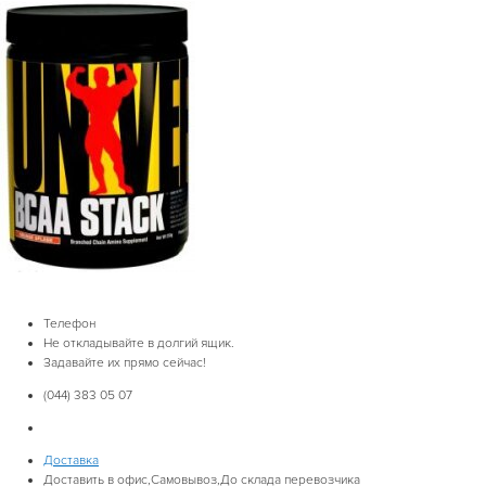
Телефон
Не откладывайте в долгий ящик.
Задавайте их прямо сейчас!
(044) 383 05 07
Доставка
Доставить в офис,Самовывоз,До склада перевозчика