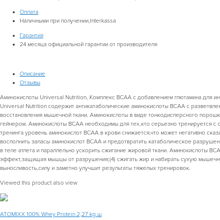
Оплата
Наличными при получении,Interkassa
Гарантия
24
месяца официальной гарантии от производителя
Описание
Отзывы
Аминокислоты Universal Nutrition, Комплекс BCAA c добавлением глютамина для 
Universal Nutrition содержит антикатаболические аминокислоты BCAA с разветвле
восстановления мышечной ткани. Аминокислоты в виде тонкодисперсного порошка
гейнером. Аминокислоты BCAA необходимы для тех,кто серьезно тренируется с о
тренинга уровень аминокислот BCAA в крови снижается,что может негативно ска
восполнить запасы аминокислот BCAA и предотвратить катаболическое разрушен
в теле атлета и параллельно ускорить сжигание жировой ткани. Аминокислоты BCA
эффект,защищая мышцы от разрушения;(4) сжигать жир и набирать сухую мышечн
выносливость,силу и заметно улучшит результаты тяжелых тренировок.
Viewed this product also view
ATOMIXX 100% Whey Protein 2,27 kg ш