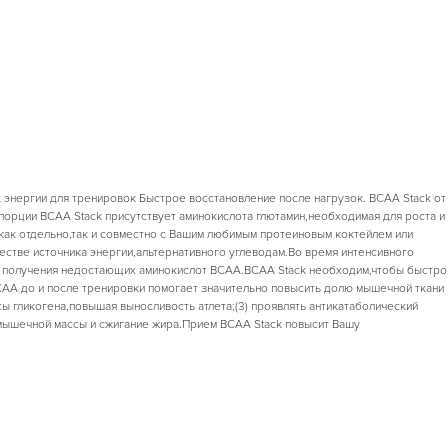
к энергии для тренировок Быстрое восстановление после нагрузок. BCAA Stack от
 порции BCAA Stack присутствует аминокислота глютамин,необходимая для роста и
как отдельно,так и совместно с Вашим любимым протеиновым коктейлем или
стве источника энергии,альтернативного углеводам.Во время интенсивного
для получения недостающих аминокислот BCAA.BCAA Stack необходим,чтобы быстро
CAA до и после тренировки помогает значительно повысить долю мышечной ткани
сы гликогена,повышая выносливость атлета;(3) проявлять антикатаболический
мышечной массы и сжигание жира.Прием BCAA Stack повысит Вашу