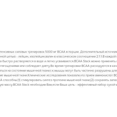
интенсивных силовых тренировок 5000 мг ВСАА в порции. Дополнительный источни
нной цепью - лейцин, изолейцин,валин в классическом соотношении 2:1:1.В каждой
 быстро растворяются в воде и легко усваиваются.BCAA Stack можно применять 
тягощениями или соблюдает диету.Во время тренировки ВСАА расходуются в каче
заться на состоянии мышечной ткани,т.к.мышцы могут быть частично разрушены 
ие мышечной ткани.Клинические исследования показали,что прием аминокислот B
A способны:(1) стимулировать синтез протеина мышечной ткани;(2) сохранять запа
ую массу.BCAA Stack необходим Вам,если Ваша цель - эффективный набор сухой 