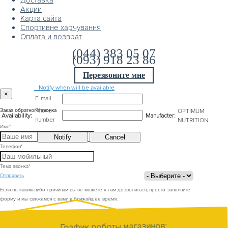
Доставка
Акции
Карта сайта
Спортивне харчування
Оплата и возврат
(044) 383 05 07
(093) 918 23 86
Перезвоните мне
Notify when will be available
×
E-mail
Phone
OPTIMUM
Заказ обратного звонка
Availability:
Manufacter:
number
NUTRITION
Имя
*
Телефон
*
Тема звонка
*
Отправить
Если по каким-либо причинам вы не можете к нам дозвониться, просто заполните
форму и мы свяжемся с вами в ближайшее время.
График роботы магазинов: