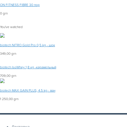
ON FITNESS FIBRE 30 пор
0 grn
You've watched
biotech NITRO Gold Pro 0,5 kg - шок
349,00 grn
biotech IsoWhey 1,8 кg -карамельный
709,00 grn
biotech MAX GAIN PLUS, 4.5 kg - ван
1 250,00 grn