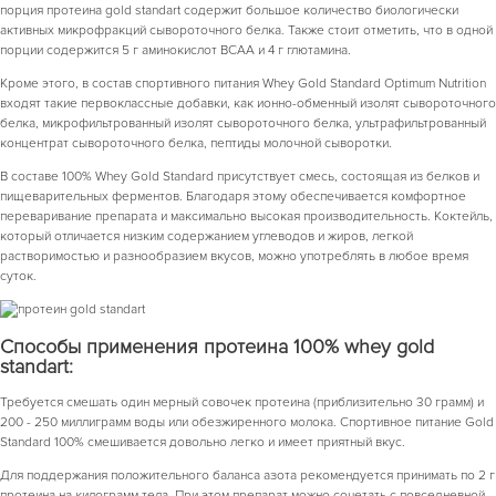
порция протеина gold standart содержит большое количество биологически
активных микрофракций сывороточного белка. Также стоит отметить, что в одной
порции содержится 5 г аминокислот ВСАА и 4 г глютамина.
Кроме этого, в состав спортивного питания Whey Gold Standard Optimum Nutrition
входят такие первоклассные добавки, как ионно-обменный изолят сывороточного
белка, микрофильтрованный изолят сывороточного белка, ультрафильтрованный
концентрат сывороточного белка, пептиды молочной сыворотки.
В составе 100% Whey Gold Standard присутствует смесь, состоящая из белков и
пищеварительных ферментов. Благодаря этому обеспечивается комфортное
переваривание препарата и максимально высокая производительность. Коктейль,
который отличается низким содержанием углеводов и жиров, легкой
растворимостью и разнообразием вкусов, можно употреблять в любое время
суток.
Способы применения протеина 100% whey gold
standart:
Требуется смешать один мерный совочек протеина (приблизительно 30 грамм) и
200 - 250 миллиграмм воды или обезжиренного молока. Спортивное питание Gold
Standard 100% смешивается довольно легко и имеет приятный вкус.
Для поддержания положительного баланса азота рекомендуется принимать по 2 г
протеина на килограмм тела. При этом препарат можно сочетать с повседневной