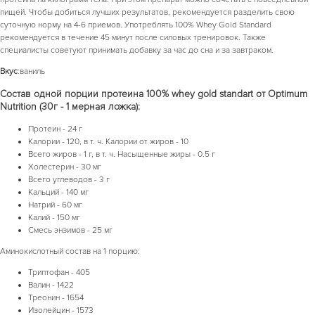
пищей. Чтобы добиться лучших результатов, рекомендуется разделить свою
суточную норму на 4-6 приемов. Употреблять 100% Whey Gold Standard
рекомендуется в течение 45 минут после силовых тренировок. Также
специалисты советуют принимать добавку за час до сна и за завтраком.
Вкус
:ваниль
Состав одной порции протеина 100% whey gold standart от Optimum
Nutrition (30г - 1 мерная ложка):
Протеин - 24 г
Калории - 120, в т. ч. Калории от жиров - 10
Всего жиров - 1 г, в т. ч. Насыщенные жиры - 0.5 г
Холестерин - 30 мг
Всего углеводов - 3 г
Кальций - 140 мг
Натрий - 60 мг
Калий - 150 мг
Смесь энзимов - 25 мг
Аминокислотный состав на 1 порцию:
Триптофан - 405
Валин - 1422
Треонин - 1654
Изолейцин - 1573