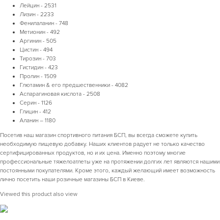
Лейцин - 2531
Лизин - 2233
Фенилаланин - 748
Метионин - 492
Аргинин - 505
Цистин - 494
Тирозин - 703
Гистидин - 423
Пролин - 1509
Глютамин & его предшественники - 4082
Аспарагиновая кислота - 2508
Серин - 1126
Глицин - 412
Аланин – 1180
Посетив наш магазин спортивного питания БСП, вы всегда сможете купить
необходимую пищевую добавку. Наших клиентов радует не только качество
сертифицированных продуктов, но и их цена. Именно поэтому многие
профессиональные тяжелоатлеты уже на протяжении долгих лет являются нашими
постоянными покупателями. Кроме этого, каждый желающий имеет возможность
лично посетить наши розичные магазины БСП в Киеве.
Viewed this product also view