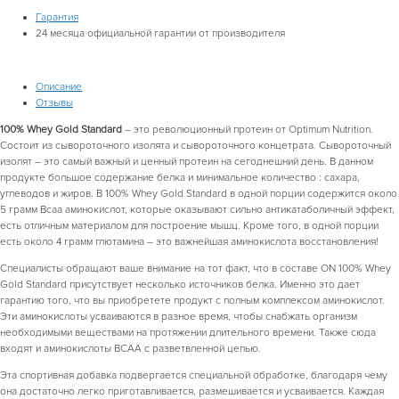
Гарантия
24
месяца официальной гарантии от производителя
Описание
Отзывы
100% Whey Gold Standard
– это революционный протеин от Optimum Nutrition.
Состоит из сывороточного изолята и сывороточного концетрата. Сывороточный
изолят – это самый важный и ценный протеин на сегоднешний день. В данном
продукте большое содержание белка и минимальное количество : сахара,
углеводов и жиров. В 100% Whey Gold Standard в одной порции содержится около
5 грамм Всаа аминокислот, которые оказывают сильно антикатаболичный эффект,
есть отличным материалом для построение мышц. Кроме того, в одной порции
есть около 4 грамм глютамина – это важнейшая аминокислота восстановления!
Специалисты обращают ваше внимание на тот факт, что в составе ON 100% Whey
Gold Standard присутствует несколько источников белка. Именно это дает
гарантию того, что вы приобретете продукт с полным комплексом аминокислот.
Эти аминокислоты усваиваются в разное время, чтобы снабжать организм
необходимыми веществами на протяжении длительного времени. Также сюда
входят и аминокислоты ВСАА с разветвленной цепью.
Эта спортивная добавка подвергается специальной обработке, благодаря чему
она достаточно легко приготавливается, размешивается и усваивается. Каждая