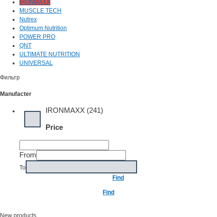
IRONMAXX
MUSCLE TECH
Nutrex
Optimum Nutrition
POWER PRO
QNT
ULTIMATE NUTRITION
UNIVERSAL
Фильтр
Manufacter
IRONMAXX (241)
Price
From
To
Find
Find
New products