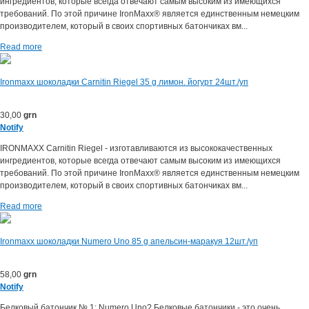
ингредиентов, которые всегда отвечают самым высоким из имеющихся
требований. По этой причине IronMaxx® является единственным немецким
производителем, который в своих спортивных батончиках вм...
Read more
Ironmaxx шоколадки Carnitin Riegel 35 g лимон. йогурт 24шт./уп
30,00
grn
Notify
IRONMAXX Carnitin Riegel - изготавливаются из высококачественных
ингредиентов, которые всегда отвечают самым высоким из имеющихся
требований. По этой причине IronMaxx® является единственным немецким
производителем, который в своих спортивных батончиках вм...
Read more
Ironmaxx шоколадки Numero Uno 85 g апельсин-маракуя 12шт./уп
58,00
grn
Notify
Белковый батончик № 1: Numero Uno? Белковые батончики - это очень