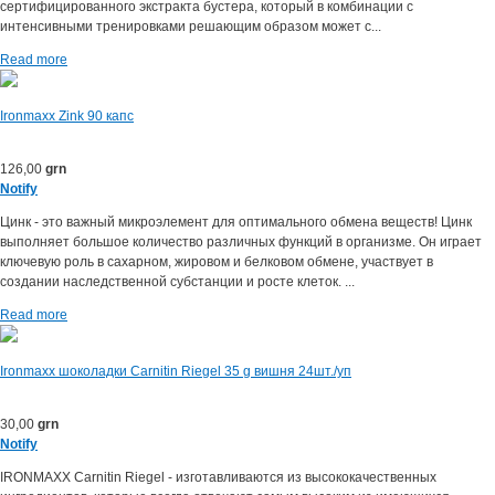
сертифицированного экстракта бустера, который в комбинации с
интенсивными тренировками решающим образом может с...
Read more
Ironmaxx Zink 90 капс
126,00
grn
Notify
Цинк - это важный микроэлемент для оптимального обмена веществ! Цинк
выполняет большое количество различных функций в организме. Он играет
ключевую роль в сахарном, жировом и белковом обмене, участвует в
создании наследственной субстанции и росте клеток. ...
Read more
Ironmaxx шоколадки Carnitin Riegel 35 g вишня 24шт./уп
30,00
grn
Notify
IRONMAXX Carnitin Riegel - изготавливаются из высококачественных