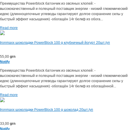
Преимущества Powerblock батончик из овсяных хлопей: -
высококачественный и полецный поставщик энергии - низкий глюкемический
идекс (длинноцепочные углеводы гарантируют долгое сохранение силы у
быстрый эффект насыщения) -обогащён 14г белкф из обога...
Read more
Ironmaxx шоколадки PowerBlock 100 g клубничный йогурт 20шт./уп
55,00
grn
Notify
Преимущества Powerblock батончик из овсяных хлопей: -
высококачественный и полецный поставщик энергии - низкий глюкемический
идекс (длинноцепочные углеводы гарантируют долгое сохранение силы у
быстрый эффект насыщения) -обогащён 14г белкф из обогащённой...
Read more
Ironmaxx шоколадки PowerBlock 100 g шоколад 20шт./уп
33,00
grn
Notify