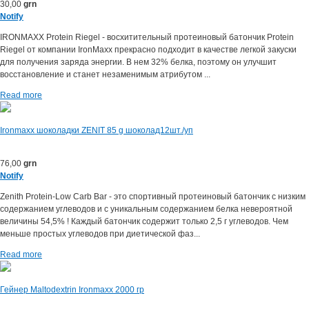
30,00
grn
Notify
IRONMAXX Protein Riegel - восхитительный протеиновый батончик Protein
Riegel от компании IronMaxx прекрасно подходит в качестве легкой закуски
для получения заряда энергии. В нем 32% белка, поэтому он улучшит
восстановление и станет незаменимым атрибутом ...
Read more
Ironmaxx шоколадки ZENIT 85 g шоколад12шт./уп
76,00
grn
Notify
Zenith Protein-Low Carb Bar - это спортивный протеиновый батончик с низким
содержанием углеводов и с уникальным содержанием белка невероятной
величины 54,5% ! Каждый батончик содержит только 2,5 г углеводов. Чем
меньше простых углеводов при диетической фаз...
Read more
Гейнер Maltodextrin Ironmaxx 2000 гр