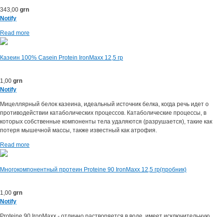
343,00
grn
Notify
Read more
Казеин 100% Casein Protein IronMaxx 12,5 гр
1,00
grn
Notify
Мицеллярный белок казеина, идеальный источник белка, когда речь идет о
противодействии катаболических процессов. Катаболические процессы, в
которых собственные компоненты тела удаляются (разрушается), такие как
потеря мышечной массы, также известный как атрофия.
Read more
Многокомпонентный протеин Proteine 90 IronMaxx 12,5 гр(пробник)
1,00
grn
Notify
Proteine 90 IronMaxx - отлично растворяется в воде, имеет исключительную