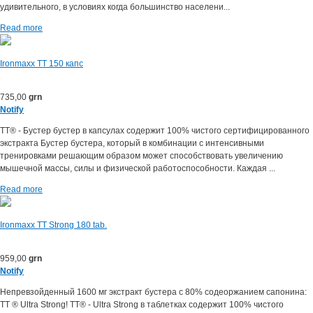
удивительного, в условиях когда большинство населени...
Read more
Ironmaxx TT 150 капс
735,00
grn
Notify
TT® - Бустер бустер в капсулах содержит 100% чистого сертифицированного
экстракта Бустер бустера, который в комбинации с интенсивными
тренировками решающим образом может способствовать увеличению
мышечной массы, силы и физической работоспособности. Каждая ...
Read more
Ironmaxx TT Strong 180 tab.
959,00
grn
Notify
Непревзойденный 1600 мг экстракт бустера с 80% содеоржанием сапонина:
TT ® Ultra Strong! TT® - Ultra Strong в таблетках содержит 100% чистого