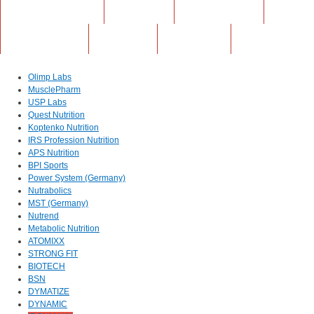
АКСЕССУАРЫ
ФОРУМ
МАГАЗИНЫ
КОНТАКТЫ
АКЦИИ
СТАТЬИ
Olimp Labs
MusclePharm
USP Labs
Quest Nutrition
Koptenko Nutrition
IRS Profession Nutrition
APS Nutrition
BPI Sports
Power System (Germany)
Nutrabolics
MST (Germany)
Nutrend
Metabolic Nutrition
ATOMIXX
STRONG FIT
BIOTECH
BSN
DYMATIZE
DYNAMIC