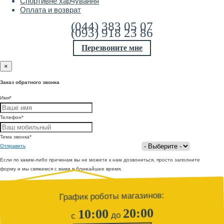
Спортивне харчування
Оплата и возврат
(044) 383 05 07
(093) 918 23 86
Перезвоните мне
×
Заказ обратного звонка
Имя
*
Телефон
*
Тема звонка
*
Отправить
Если по каким-либо причинам вы не можете к нам дозвониться, просто заполните
форму и мы свяжемся с вами в ближайшее время.
График роботы магазинов:
20:00
10:00
до
с