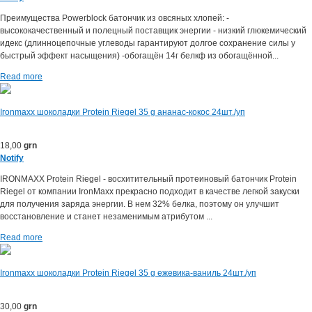
Преимущества Powerblock батончик из овсяных хлопей: -
высококачественный и полецный поставщик энергии - низкий глюкемический
идекс (длинноцепочные углеводы гарантируют долгое сохранение силы у
быстрый эффект насыщения) -обогащён 14г белкф из обогащённой...
Read more
Ironmaxx шоколадки Protein Riegel 35 g ананас-кокос 24шт./уп
18,00
grn
Notify
IRONMAXX Protein Riegel - восхитительный протеиновый батончик Protein
Riegel от компании IronMaxx прекрасно подходит в качестве легкой закуски
для получения заряда энергии. В нем 32% белка, поэтому он улучшит
восстановление и станет незаменимым атрибутом ...
Read more
Ironmaxx шоколадки Protein Riegel 35 g ежевика-ваниль 24шт./уп
30,00
grn