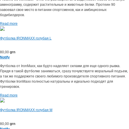
аминограмму, содержит растительные и животные белки. Протеин 90
завоевал свое место в питании спортсменов, как и амбициозных
бодибилдеров.
Read more
Футболка IRONMAXX голубая L
80,00
grn
Notify
Футболка от IronMaxx, как будто наделяет силами для еще одного рывка.
Придя в такой футболке заниматься, сразу почувствуете моральный подъем,
а так же поддержите своего любимого производителя спортивного питания.
Футболки IronMaxx полностью натуральны и идеально подходят для
тренировок.
Read more
Футболка IRONMAXX голубая M
80,00
grn
Notify