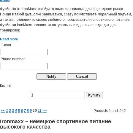
Футболка от IronMaxx, как будто наделяет силами для еще одного рывка.
Придя в такой футболке заниматься, сразу почувствуете моральный подъем,
а так же поддержите своего любимого производителя спортивного питания.
Футболки IronMaxx полностью натуральны и идеально подходят для
тренировок.
Read more
E-mail
Phone number
Кол-во
<<
1
2
3
4
5
6
7
8
9
10
11
>>
Products found: 242
Ironmaxx – немецкое спортивное питание
высокого качества